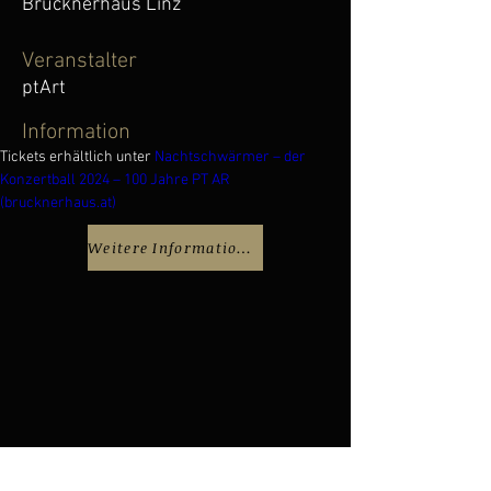
Brucknerhaus Linz
Veranstalter
ptArt
Information
Tickets erhältlich unter 
Nachtschwärmer – der 
Konzertball 2024 – 100 Jahre PT AR 
(
brucknerhaus.at
)
Weitere Informationen